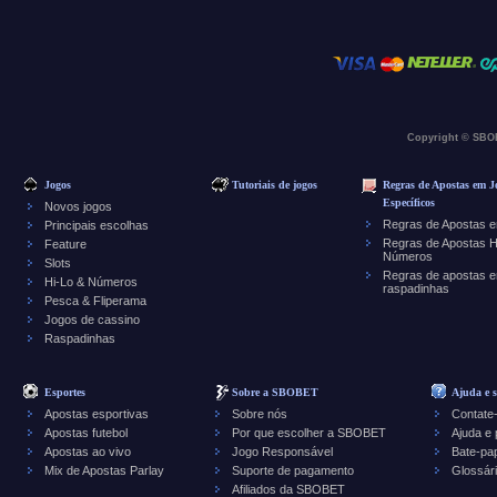
Copyright © SBOB
Jogos
Tutoriais de jogos
Regras de Apostas em J
Específicos
Novos jogos
Regras de Apostas e
Principais escolhas
Regras de Apostas H
Feature
Números
Slots
Regras de apostas 
Hi-Lo & Números
raspadinhas
Pesca & Fliperama
Jogos de cassino
Raspadinhas
Esportes
Sobre a SBOBET
Ajuda e 
Apostas esportivas
Sobre nós
Contate
Apostas futebol
Por que escolher a SBOBET
Ajuda e
Apostas ao vivo
Jogo Responsável
Bate-pa
Mix de Apostas Parlay
Suporte de pagamento
Glossár
Afiliados da SBOBET