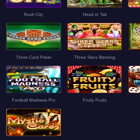
Rush City
Head or Tail
Three Card Poker
Three Stars Blessing
Football Madness Pro
Fruity Fruits