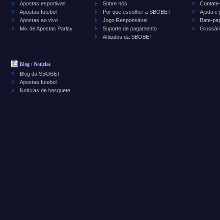
Apostas esportivas
Sobre nós
Contate
Apostas futebol
Por que escolher a SBOBET
Ajuda e
Apostas ao vivo
Jogo Responsável
Bate-pa
Mix de Apostas Parlay
Suporte de pagamento
Glossár
Afiliados da SBOBET
Blog / Notícias
Blog da SBOBET
Apostas futebol
Notícias de basquete