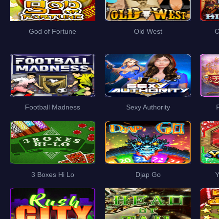
God of Fortune
Old West
C
Football Madness
Sexy Authority
3 Boxes Hi Lo
Djap Go
Y