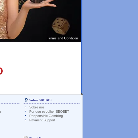
Terms and Condition
Sobre SBOBET
Sobre nós
o
Por que escolher SBOBET
Responsible Gambling
Payment Support