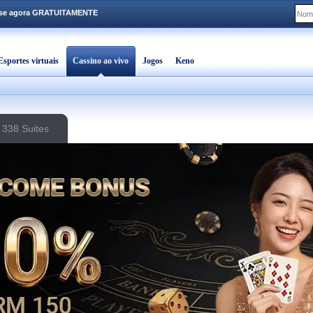
-se agora GRATUITAMENTE
Esportes virtuais
Cassino ao vivo
Jogos
Keno
338 Suites