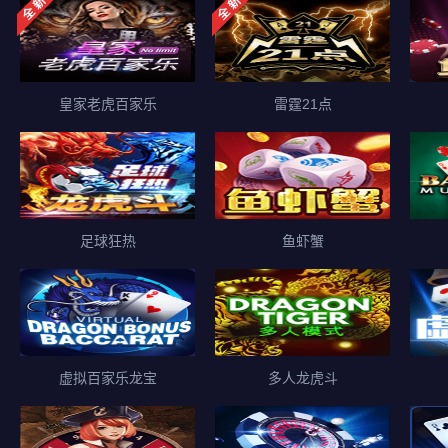
皇家老虎百家乐
雷霆21点
足球狂热
鱼虾蟹
虚拟百家乐龙宝
多人龙虎斗