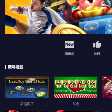
新遊戲
熱門
賭場遊戲
幸运骰子
龙虎