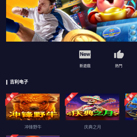
新遊戲
熱門
吉利电子
冲锋野牛
庆典之月