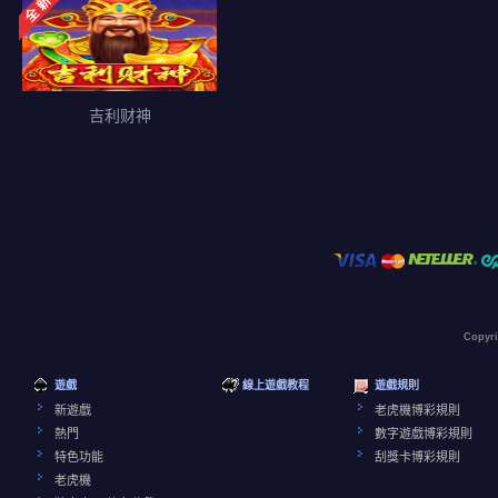
吉利财神
Copyr
遊戲
線上遊戲教程
遊戲規則
新遊戲
老虎機博彩規則
熱門
數字遊戲博彩規則
特色功能
刮獎卡博彩規則
老虎機