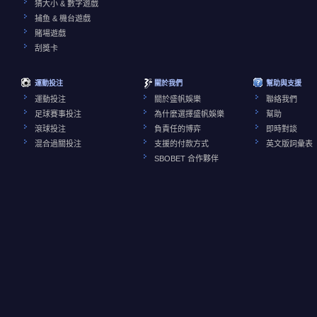
猜大小 & 數字遊戲
捕鱼 & 機台遊戲
賭場遊戲
刮獎卡
運動投注
關於我們
幫助與支援
運動投注
關於盛帆娛樂
聯絡我們
足球賽事投注
為什麼選擇盛帆娛樂
幫助
滾球投注
負責任的博弈
即時對談
混合過關投注
支援的付款方式
英文版詞彙表
SBOBET 合作夥伴